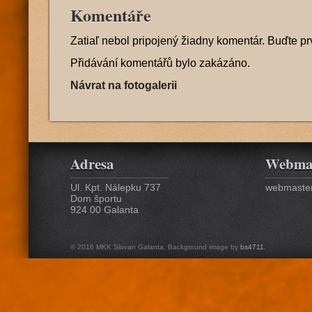
Komentáře
Zatiaľ nebol pripojený žiadny komentár. Buďte pr
Přidávání komentářů bylo zakázáno.
Návrat na fotogalerii
Adresa
Webma
Ul. Kpt. Nálepku 737
webmaster
Dom športu
924 00 Galanta
© 2016 MKK Slovan Galanta. Background image by
bs4711
.