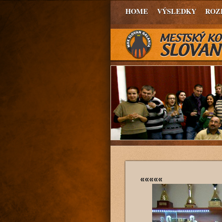
HOME
VÝSLEDKY
ROZ
«««««