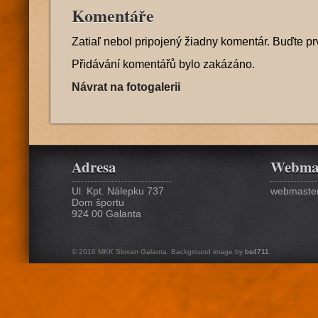
Komentáře
Zatiaľ nebol pripojený žiadny komentár. Buďte pr
Přidávání komentářů bylo zakázáno.
Návrat na fotogalerii
Adresa
Webma
Ul. Kpt. Nálepku 737
webmaster
Dom športu
924 00 Galanta
© 2016 MKK Slovan Galanta. Background image by
bs4711
.