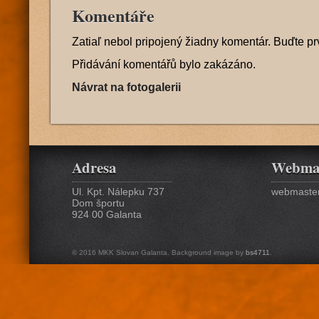
Komentáře
Zatiaľ nebol pripojený žiadny komentár. Buďte pr
Přidávání komentářů bylo zakázáno.
Návrat na fotogalerii
Adresa
Webma
Ul. Kpt. Nálepku 737
webmaster
Dom športu
924 00 Galanta
© 2016 MKK Slovan Galanta. Background image by
bs4711
.