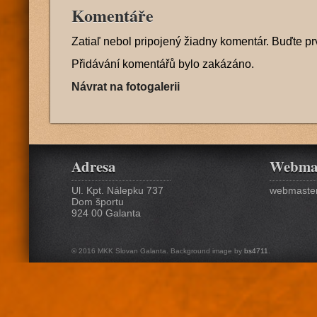
Komentáře
Zatiaľ nebol pripojený žiadny komentár. Buďte pr
Přidávání komentářů bylo zakázáno.
Návrat na fotogalerii
Adresa
Webma
Ul. Kpt. Nálepku 737
webmaster
Dom športu
924 00 Galanta
© 2016 MKK Slovan Galanta. Background image by
bs4711
.