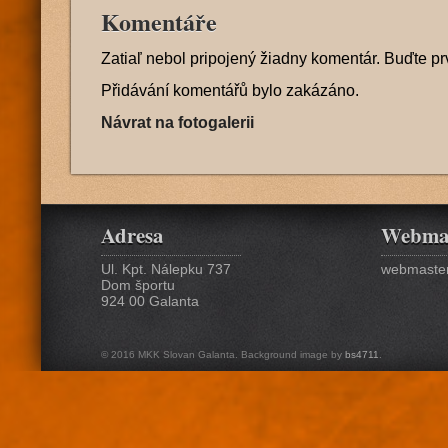
Komentáře
Zatiaľ nebol pripojený žiadny komentár. Buďte pr
Přidávání komentářů bylo zakázáno.
Návrat na fotogalerii
Adresa
Webma
Ul. Kpt. Nálepku 737
webmaster
Dom športu
924 00 Galanta
© 2016 MKK Slovan Galanta. Background image by
bs4711
.