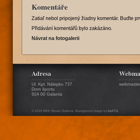
Komentáře
Zatiaľ nebol pripojený žiadny komentár. Buďte pr
Přidávání komentářů bylo zakázáno.
Návrat na fotogalerii
Adresa
Webma
Ul. Kpt. Nálepku 737
webmaster
Dom športu
924 00 Galanta
© 2016 MKK Slovan Galanta. Background image by
bs4711
.