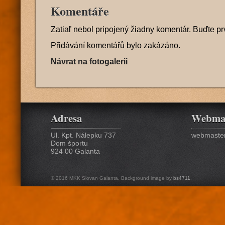
Komentáře
Zatiaľ nebol pripojený žiadny komentár. Buďte pr
Přidávání komentářů bylo zakázáno.
Návrat na fotogalerii
Adresa
Webma
Ul. Kpt. Nálepku 737
webmaster
Dom športu
924 00 Galanta
© 2016 MKK Slovan Galanta. Background image by
bs4711
.