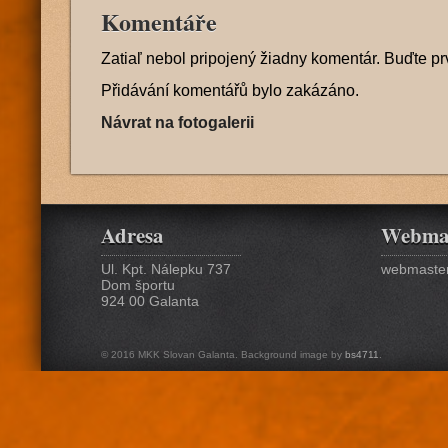
Komentáře
Zatiaľ nebol pripojený žiadny komentár. Buďte pr
Přidávání komentářů bylo zakázáno.
Návrat na fotogalerii
Adresa
Webma
Ul. Kpt. Nálepku 737
webmaster
Dom športu
924 00 Galanta
© 2016 MKK Slovan Galanta. Background image by
bs4711
.