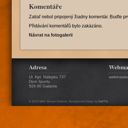
Komentáře
Zatiaľ nebol pripojený žiadny komentár. Buďte pr
Přidávání komentářů bylo zakázáno.
Návrat na fotogalerii
Adresa
Webma
Ul. Kpt. Nálepku 737
webmaster
Dom športu
924 00 Galanta
© 2016 MKK Slovan Galanta. Background image by
bs4711
.