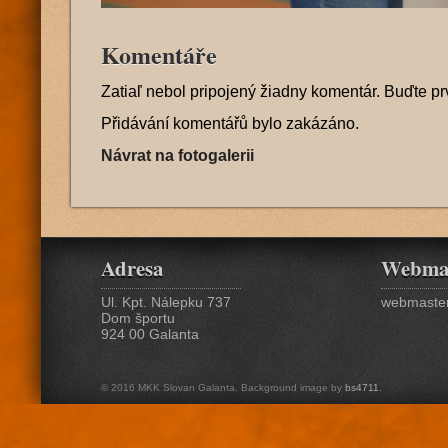
Komentáře
Zatiaľ nebol pripojený žiadny komentár. Buďte pr
Přidávání komentářů bylo zakázáno.
Návrat na fotogalerii
Adresa
Webma
Ul. Kpt. Nálepku 737
webmaster
Dom športu
924 00 Galanta
© 2016 MKK Slovan Galanta. Background image by
bs4711
.