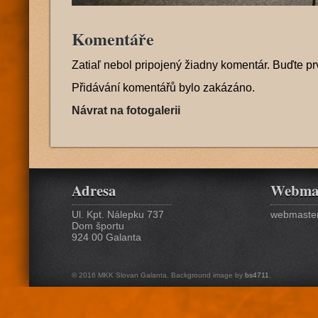
Komentáře
Zatiaľ nebol pripojený žiadny komentár. Buďte pr
Přidávání komentářů bylo zakázáno.
Návrat na fotogalerii
Adresa
Webma
Ul. Kpt. Nálepku 737
webmaster
Dom športu
924 00 Galanta
© 2016 MKK Slovan Galanta. Background image by
bs4711
.