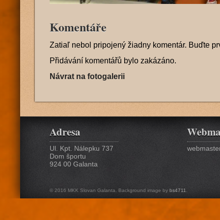
Komentáře
Zatiaľ nebol pripojený žiadny komentár. Buďte pr
Přidávání komentářů bylo zakázáno.
Návrat na fotogalerii
Adresa
Webma
Ul. Kpt. Nálepku 737
webmaster
Dom športu
924 00 Galanta
© 2016 MKK Slovan Galanta. Background image by
bs4711
.