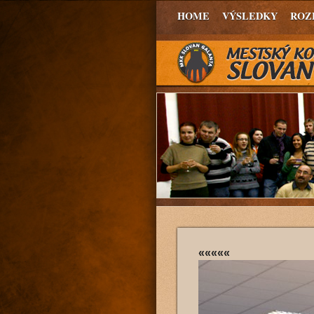
HOME
VÝSLEDKY
ROZ
«««««