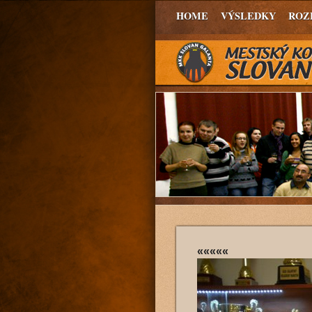
HOME
VÝSLEDKY
ROZ
«««««