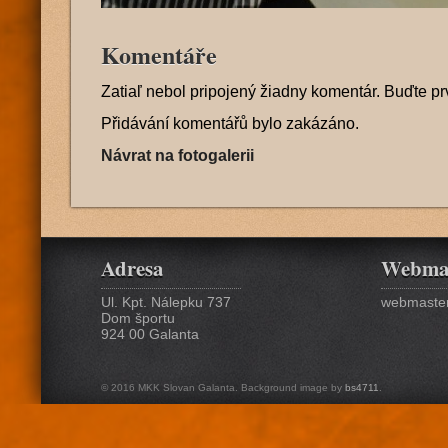
Komentáře
Zatiaľ nebol pripojený žiadny komentár. Buďte pr
Přidávání komentářů bylo zakázáno.
Návrat na fotogalerii
Adresa
Webma
Ul. Kpt. Nálepku 737
webmaster
Dom športu
924 00 Galanta
© 2016 MKK Slovan Galanta. Background image by
bs4711
.