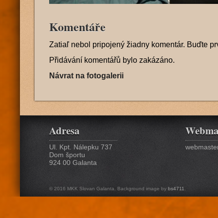
Komentáře
Zatiaľ nebol pripojený žiadny komentár. Buďte pr
Přidávání komentářů bylo zakázáno.
Návrat na fotogalerii
Adresa
Webma
Ul. Kpt. Nálepku 737
webmaster
Dom športu
924 00 Galanta
© 2016 MKK Slovan Galanta. Background image by
bs4711
.