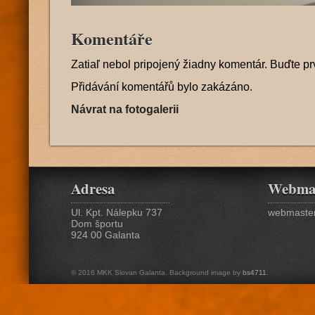
Komentáře
Zatiaľ nebol pripojený žiadny komentár. Buďte pr
Přidávání komentářů bylo zakázáno.
Návrat na fotogalerii
Adresa
Webma
Ul. Kpt. Nálepku 737
webmaster
Dom športu
924 00 Galanta
© 2016 MKK Slovan Galanta. Background image by
bs4711
.