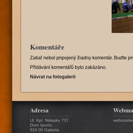
Komentáře
Zatiaľ nebol pripojený žiadny komentár. Buďte pr
Přidávání komentářů bylo zakázáno.
Návrat na fotogalerii
Adresa
Webma
Ul. Kpt. Nálepku 737
webmaster
Dom športu
924 00 Galanta