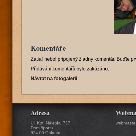
Komentáře
Zatiaľ nebol pripojený žiadny komentár. Buďte pr
Přidávání komentářů bylo zakázáno.
Návrat na fotogalerii
Adresa
Webma
Ul. Kpt. Nálepku 737
webmaster
Dom športu
924 00 Galanta