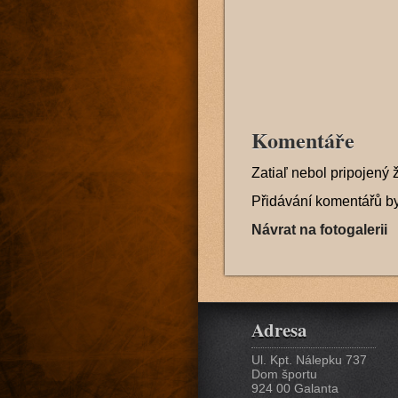
Komentáře
Zatiaľ nebol pripojený 
Přidávání komentářů b
Návrat na fotogalerii
Adresa
Ul. Kpt. Nálepku 737
Dom športu
924 00 Galanta