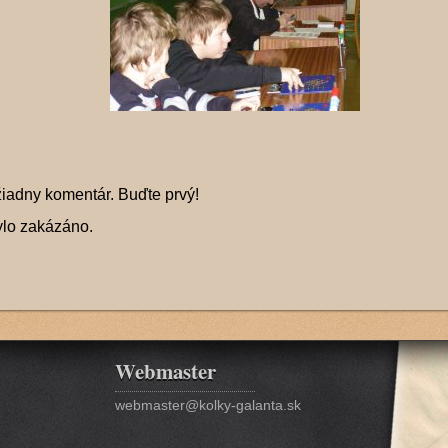
žiadny komentár. Buďte prvý!
ylo zakázáno.
Webmaster
webmaster@kolky-galanta.sk