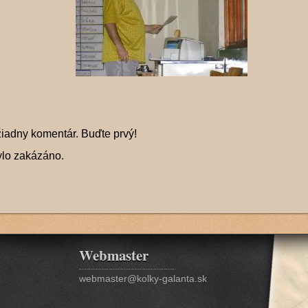
žiadny komentár. Buďte prvý!
ylo zakázáno.
Webmaster
webmaster@kolky-galanta.sk