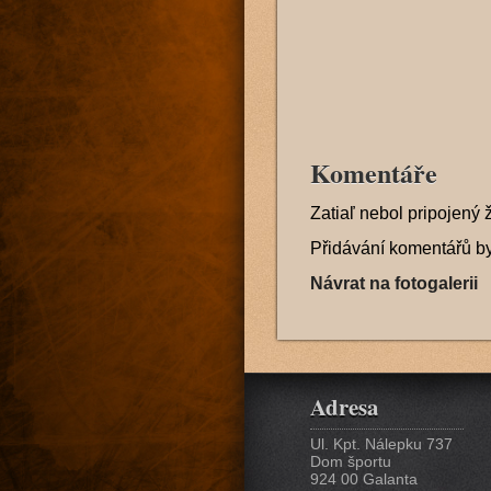
Komentáře
Zatiaľ nebol pripojený 
Přidávání komentářů b
Návrat na fotogalerii
Adresa
Ul. Kpt. Nálepku 737
Dom športu
924 00 Galanta