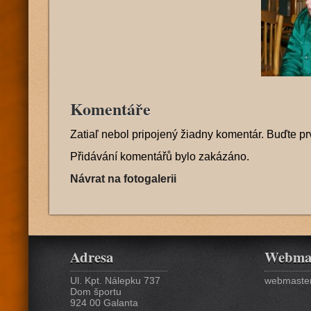
Komentáře
Zatiaľ nebol pripojený žiadny komentár. Buďte pr
Přidávání komentářů bylo zakázáno.
Návrat na fotogalerii
Adresa
Webma
Ul. Kpt. Nálepku 737
webmaster
Dom športu
924 00 Galanta