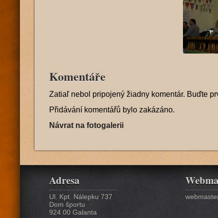
Komentáře
Zatiaľ nebol pripojený žiadny komentár. Buďte pr
Přidávání komentářů bylo zakázáno.
Návrat na fotogalerii
Adresa
Webma
Ul. Kpt. Nálepku 737
webmaster
Dom športu
924 00 Galanta