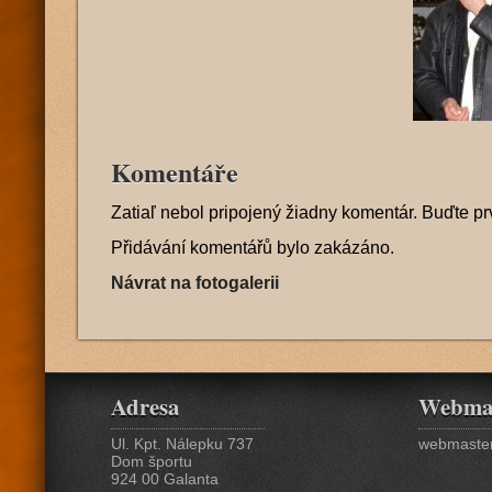
Komentáře
Zatiaľ nebol pripojený žiadny komentár. Buďte pr
Přidávání komentářů bylo zakázáno.
Návrat na fotogalerii
Adresa
Webma
Ul. Kpt. Nálepku 737
webmaster
Dom športu
924 00 Galanta