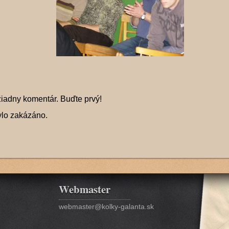
žiadny komentár. Buďte prvý!
ylo zakázáno.
Webmaster
webmaster@kolky-galanta.sk