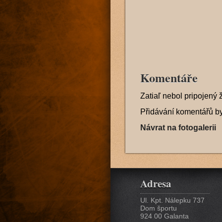
Komentáře
Zatiaľ nebol pripojený 
Přidávání komentářů b
Návrat na fotogalerii
Adresa
Ul. Kpt. Nálepku 737
Dom športu
924 00 Galanta