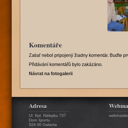
Komentáře
Zatiaľ nebol pripojený žiadny komentár. Buďte pr
Přidávání komentářů bylo zakázáno.
Návrat na fotogalerii
Adresa
Webma
Ul. Kpt. Nálepku 737
webmaster
Dom športu
924 00 Galanta