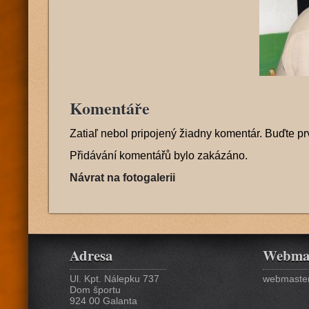
Komentáře
Zatiaľ nebol pripojený žiadny komentár. Buďte pr
Přidávání komentářů bylo zakázáno.
Návrat na fotogalerii
Adresa
Webma
Ul. Kpt. Nálepku 737
webmaster
Dom športu
924 00 Galanta