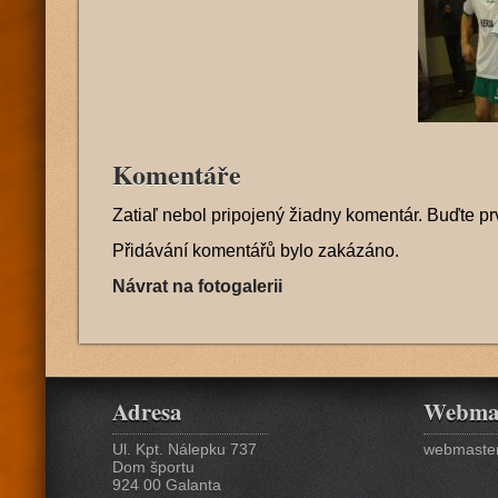
Komentáře
Zatiaľ nebol pripojený žiadny komentár. Buďte pr
Přidávání komentářů bylo zakázáno.
Návrat na fotogalerii
Adresa
Webma
Ul. Kpt. Nálepku 737
webmaster
Dom športu
924 00 Galanta