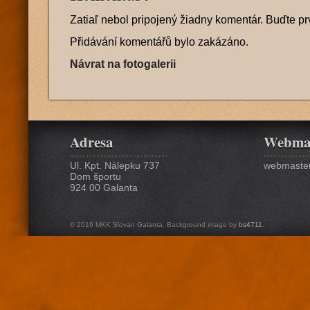
Zatiaľ nebol pripojený žiadny komentár. Buďte pr
Přidávání komentářů bylo zakázáno.
Návrat na fotogalerii
Adresa
Webma
Ul. Kpt. Nálepku 737
webmaster
Dom športu
924 00 Galanta
© 2016 MKK Slovan Galanta. Background image by
bs4711
.