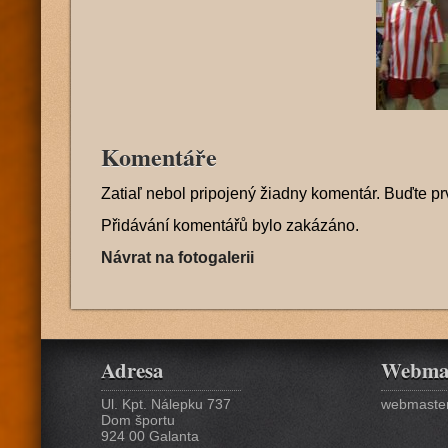
Komentáře
Zatiaľ nebol pripojený žiadny komentár. Buďte pr
Přidávání komentářů bylo zakázáno.
Návrat na fotogalerii
Adresa
Webma
Ul. Kpt. Nálepku 737
webmaster
Dom športu
924 00 Galanta