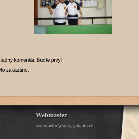
žiadny komentár. Buďte prvý!
ylo zakázáno.
Webmaster
webmaster@kolky-galanta.sk