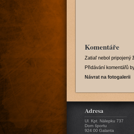
Komentáře
Zatiaľ nebol pripojený 
Přidávání komentářů b
Návrat na fotogalerii
Adresa
Ul. Kpt. Nálepku 737
Dom športu
924 00 Galanta