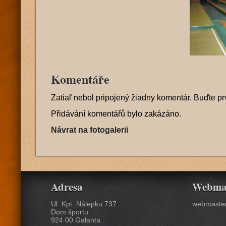
Komentáře
Zatiaľ nebol pripojený žiadny komentár. Buďte pr
Přidávání komentářů bylo zakázáno.
Návrat na fotogalerii
Adresa
Webma
Ul. Kpt. Nálepku 737
webmaster
Dom športu
924 00 Galanta