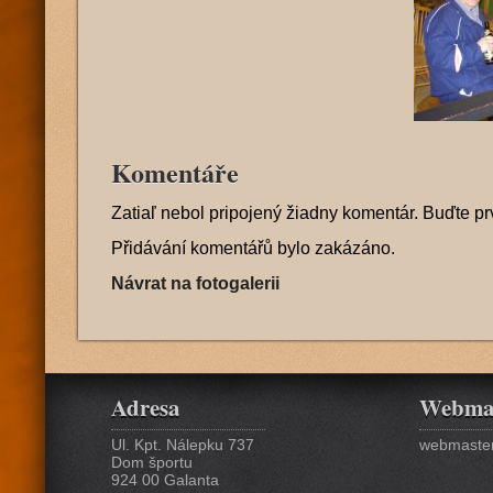
Komentáře
Zatiaľ nebol pripojený žiadny komentár. Buďte pr
Přidávání komentářů bylo zakázáno.
Návrat na fotogalerii
Adresa
Webma
Ul. Kpt. Nálepku 737
webmaster
Dom športu
924 00 Galanta