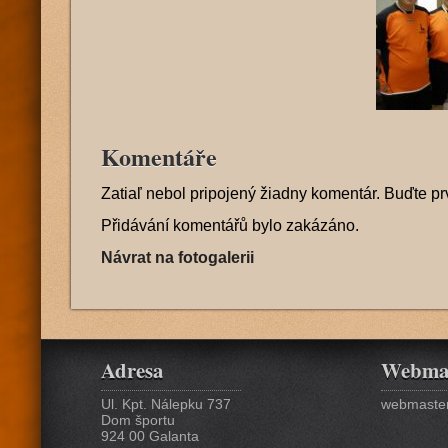
Komentáře
Zatiaľ nebol pripojený žiadny komentár. Buďte pr
Přidávání komentářů bylo zakázáno.
Návrat na fotogalerii
Adresa
Webma
Ul. Kpt. Nálepku 737
webmaster
Dom športu
924 00 Galanta