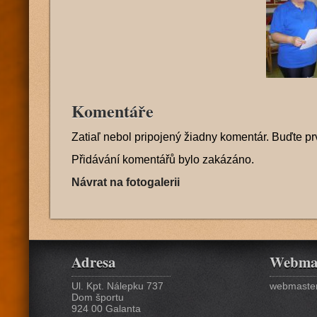
Komentáře
Zatiaľ nebol pripojený žiadny komentár. Buďte pr
Přidávání komentářů bylo zakázáno.
Návrat na fotogalerii
Adresa
Webma
Ul. Kpt. Nálepku 737
webmaster
Dom športu
924 00 Galanta