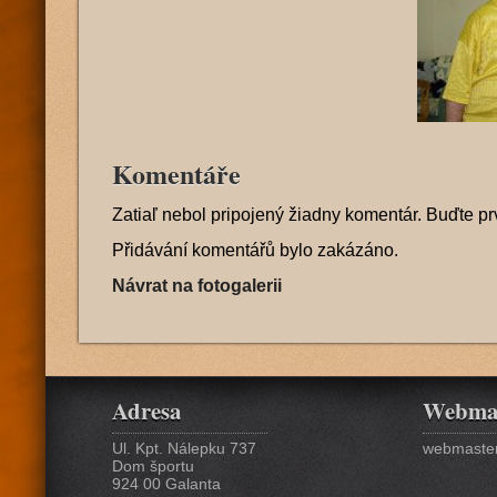
Komentáře
Zatiaľ nebol pripojený žiadny komentár. Buďte pr
Přidávání komentářů bylo zakázáno.
Návrat na fotogalerii
Adresa
Webma
Ul. Kpt. Nálepku 737
webmaster
Dom športu
924 00 Galanta