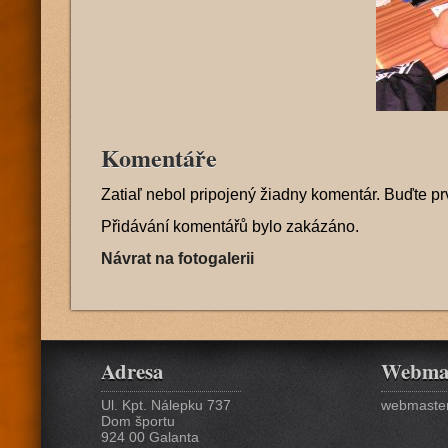
Komentáře
Zatiaľ nebol pripojený žiadny komentár. Buďte pr
Přidávání komentářů bylo zakázáno.
Návrat na fotogalerii
Adresa
Webma
Ul. Kpt. Nálepku 737
webmaster
Dom športu
924 00 Galanta