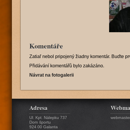
Komentáře
Zatiaľ nebol pripojený žiadny komentár. Buďte pr
Přidávání komentářů bylo zakázáno.
Návrat na fotogalerii
Adresa
Webma
Ul. Kpt. Nálepku 737
webmaster
Dom športu
924 00 Galanta