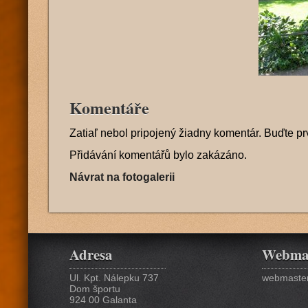
Komentáře
Zatiaľ nebol pripojený žiadny komentár. Buďte pr
Přidávání komentářů bylo zakázáno.
Návrat na fotogalerii
Adresa
Webma
Ul. Kpt. Nálepku 737
webmaster
Dom športu
924 00 Galanta