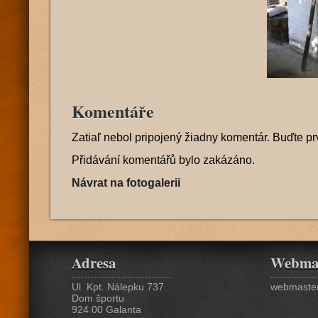
Komentáře
Zatiaľ nebol pripojený žiadny komentár. Buďte pr
Přidávání komentářů bylo zakázáno.
Návrat na fotogalerii
Adresa
Webma
Ul. Kpt. Nálepku 737
webmaster
Dom športu
924 00 Galanta