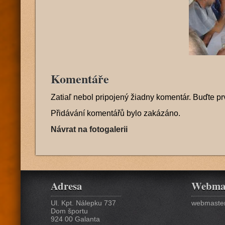
Komentáře
Zatiaľ nebol pripojený žiadny komentár. Buďte pr
Přidávání komentářů bylo zakázáno.
Návrat na fotogalerii
Adresa
Webma
Ul. Kpt. Nálepku 737
webmaster
Dom športu
924 00 Galanta