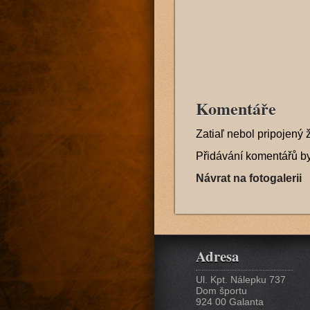
Komentáře
Zatiaľ nebol pripojený 
Přidávání komentářů b
Návrat na fotogalerii
Adresa
Ul. Kpt. Nálepku 737
Dom športu
924 00 Galanta