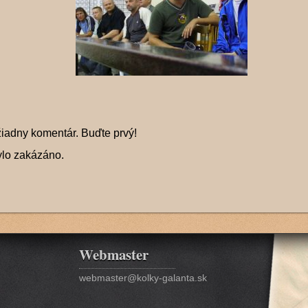
žiadny komentár. Buďte prvý!
ylo zakázáno.
Webmaster
webmaster@kolky-galanta.sk