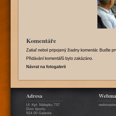
Komentáře
Zatiaľ nebol pripojený žiadny komentár. Buďte pr
Přidávání komentářů bylo zakázáno.
Návrat na fotogalerii
Adresa
Webma
Ul. Kpt. Nálepku 737
webmaster
Dom športu
924 00 Galanta