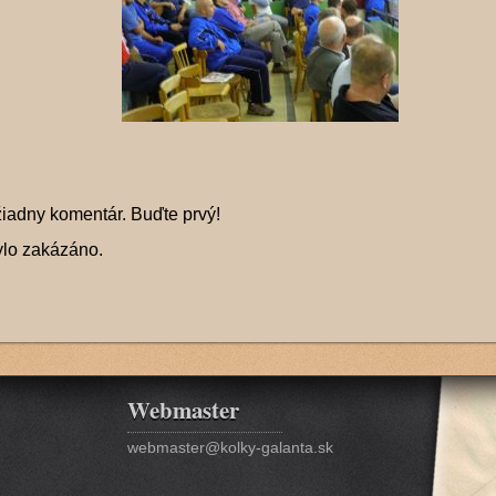
žiadny komentár. Buďte prvý!
ylo zakázáno.
Webmaster
webmaster@kolky-galanta.sk