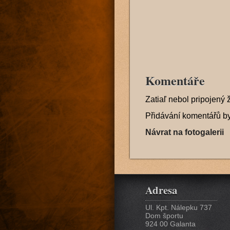
Komentáře
Zatiaľ nebol pripojený 
Přidávání komentářů b
Návrat na fotogalerii
Adresa
Ul. Kpt. Nálepku 737
Dom športu
924 00 Galanta