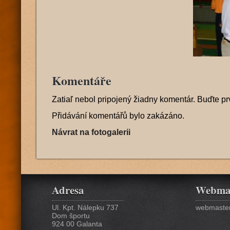
Komentáře
Zatiaľ nebol pripojený žiadny komentár. Buďte pr
Přidávání komentářů bylo zakázáno.
Návrat na fotogalerii
Adresa
Webma
Ul. Kpt. Nálepku 737
webmaster
Dom športu
924 00 Galanta