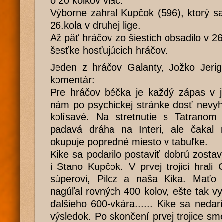
o 20 kolkov viac.
Výborne zahral Kupčok (596), ktorý s
26.kola v druhej lige.
Až päť hráčov zo šiestich obsadilo v 26
šesťke hosťujúcich hráčov.
Jeden z hráčov Galanty, Jožko Jeri
komentár:
Pre hráčov béčka je každý zápas v ja
nám po psychickej stránke dosť nevyh
kolísavé. Na stretnutie s Tatranom 
padavá dráha na Interi, ale čakal n
okupuje popredné miesto v tabuľke.
Kike sa podarilo postaviť dobrú zostavu
i Stano Kupčok. V prvej trojici hrali
súperovi, Pilcz a naša Kika. Maťo 
nagúľal rovných 400 kolov, ešte tak 
ďalšieho 600-vkára...... Kike sa nedar
výsledok. Po skončení prvej trojice sm