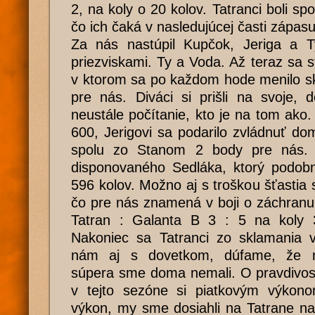
2, na koly o 20 kolov. Tatranci boli spo
čo ich čaká v nasledujúcej časti zápasu
Za nás nastúpil Kupčok, Jeriga a 
priezviskami. Ty a Voda. Až teraz sa s
v ktorom sa po každom hode menilo sk
pre nás. Diváci si prišli na svoje,
neustále počítanie, kto je na tom ako.
600, Jerigovi sa podarilo zvládnuť do
spolu zo Stanom 2 body pre nás. V
disponovaného Sedláka, ktorý podob
596 kolov. Možno aj s troškou šťastia 
čo pre nás znamená v boji o záchranu
Tatran : Galanta B 3 : 5 na koly 
Nakoniec sa Tatranci zo sklamania vy
nám aj s dovetkom, dúfame, že n
súpera sme doma nemali. O pravdivosti
v tejto sezóne si piatkovým výkonom
výkon, my sme dosiahli na Tatrane na