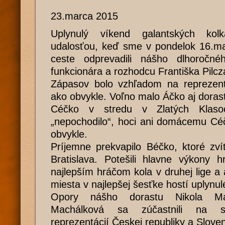
23.marca 2015
Uplynulý víkend galantských kol
udalosťou, keď sme v pondelok 16.ma
ceste odprevadili nášho dlhoročné
funkcionára a rozhodcu Františka Pilcz
Zápasov bolo vzhľadom na reprezen
ako obvykle. Voľno malo Áčko aj dorast
Céčko v stredu v Zlatých Klaso
„nepochodilo“, hoci ani domácemu Céč
obvykle.
Príjemne prekvapilo Béčko, ktoré zví
Bratislava. Potešili hlavne výkony 
najlepším hráčom kola v druhej lige a a
miesta v najlepšej šesťke hostí uplynul
Opory nášho dorastu Nikola Ma
Machálková sa zúčastnili na sp
reprezentácií Českej republiky a Slove