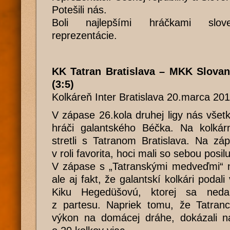
Potešili nás.
Boli najlepšími hráčkami slove
reprezentácie.
KK Tatran Bratislava – MKK Slovan
(3:5)
Kolkáreň Inter Bratislava 20.marca 20
V zápase 26.kola druhej ligy nás všetk
hráči galantského Béčka. Na kolkárn
stretli s Tatranom Bratislava. Na zá
v roli favorita, hoci mali so sebou posi
V zápase s „Tatranskými medveďmi“ ne
ale aj fakt, že galantskí kolkári podali
Kiku Hegedüšovú, ktorej sa nedari
z partesu. Napriek tomu, že Tatranci 
výkon na domácej dráhe, dokázali na