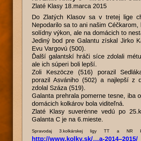
Zlaté Klasy 18.marca 2015
Do Zlatých Klasov sa v tretej lige c
Nepodarilo sa to ani našim Céčkarom, k
solídny výkon, ale na domácich to nesta
Jediný bod pre Galantu získal Jirko Ka
Evu Vargovú (500).
Ďalší galantskí hráči síce zdolali mét
ale ich súperi boli lepší.
Zoli Keszöcze (516) porazil Sedláka
porazil Asvániho (502) a najlepší z 
zdolal Száza (519).
Galanta prehrala pomerne tesne, iba o
domácich kolkárov bola viditeľná.
Zlaté Klasy suverénne vedú po 25.kol
Galanta C je na 6.mieste.
Spravodaj 3.kolkárskej ligy TT a NR k
http://www.kolky.sk/…a-2014–2015/