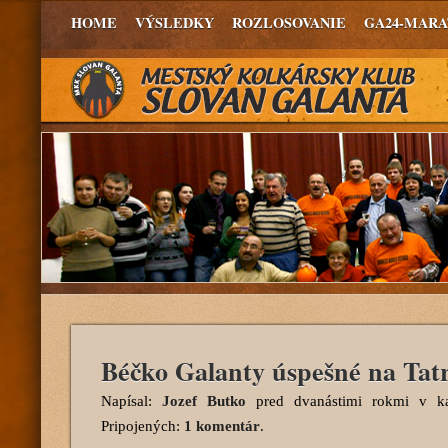
HOME
VÝSLEDKY
ROZLOSOVANIE
GA24-MAR
Béčko Galanty úspešné na Tat
Napísal:
Jozef Butko
pred dvanástimi rokmi
v ka
Pripojených:
1 komentár
.