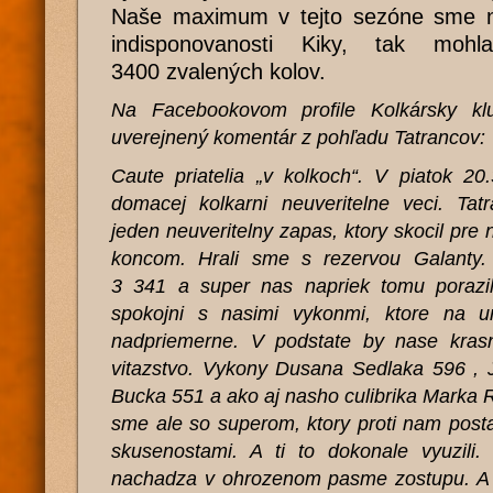
Naše maximum v tejto sezóne sme na
indisponovanosti Kiky, tak moh
3400 zvalených kolov.
Na Facebookovom profile Kolkársky klu
uverejnený komentár z pohľadu Tatrancov:
Caute priatelia „v kolkoch“. V piatok 20
domacej kolkarni neuveritelne veci. Ta
jeden neuveritelny zapas, ktory skocil pre
koncom. Hrali sme s rezervou Galanty. 
3 341 a super nas napriek tomu porazi
spokojni s nasimi vykonmi, ktore na ur
nadpriemerne. V podstate by nase krasn
vitazstvo. Vykony Dusana Sedlaka 596 , 
Bucka 551 a ako aj nasho culibrika Marka R
sme ale so superom, ktory proti nam posta
skusenostami. A ti to dokonale vyuzili
nachadza v ohrozenom pasme zostupu. A t