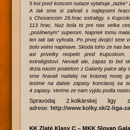
5 kol pred koncom sutaze vytahuje „tazke“
A tak sme si zahrali s najlepsimi hrac
s Chovancom 29.hrac extraligy, s Kupco
113 hrac. Nuz bola to pre nas velka cest
„posilnenym“ superom. Napriek tomu mala
len tak tak vyhrala. Po prvej dvojici sme v
bolo velmi napinave. Skoda toho ze nas b
asi privelky respekt pred Kupcokom, 
extraligistovi. Nevadi ale, zapas to bol 
drzia nasim priatelom z Galanty palce aby s
sme hravali nadalej na krasnej novej ga
tesime na dalsie zapasy konciacej sa s
4 zapasy. Verime ze nam vyjdu podla nasic
Spravodaj 2.kolkárskej ligy
adrese:
http://www.kolky.sk/2-liga-z
KK Zlaté Klasy C – MKK Slovan Gala