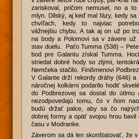
v závere setov robil chyby, pár-krát n
zariskoval, pričom nemusel, no a to
mlyn. Dilský, aj keď mal fázy, kedy sa 
chvíľach, kedy to najviac potrebo
vážnejšiu chybu. A tak aj on už po tr
na body a Polomovi sa v závere už l
stav duelu. Paťo Tumma (538) – Pete
bod pre Galantu získal Tumma. Hoci 
striedal dobré hody so zlými, tentokr
Nemčeka stačilo. Finišmenovi Podbrez
V Galante drží rekordy dráhy (646) a 
náročnej kolkárni podarilo hodiť skvel
do Podbrezovej sa dostal do útlmu 
nezodpovedajú tomu, čo v ňom naoz
budú držať palce, aby sa čo najrýchl
dobrej formy a opäť svojou hrou bavil 
času v Modranke.
Záverom sa dá len skonštatovať, že 