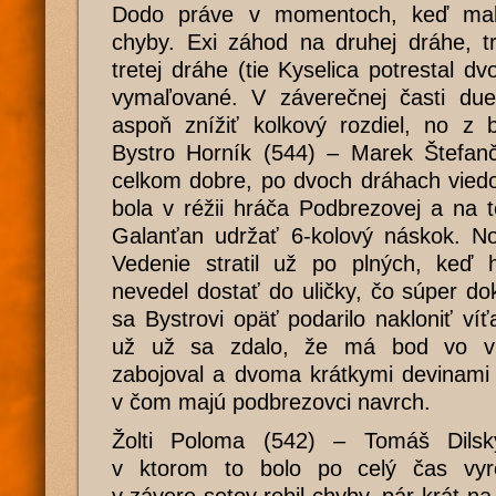
Dodo práve v momentoch, keď mal 
chyby. Exi záhod na druhej dráhe, t
tretej dráhe (tie Kyselica potrestal 
vymaľované. V záverečnej časti duel
aspoň znížiť kolkový rozdiel, no z b
Bystro Horník (544) – Marek Štefanč
celkom dobre, po dvoch dráhach viedol
bola v réžii hráča Podbrezovej a na t
Galanťan udržať 6-kolový náskok. No
Vedenie stratil už po plných, keď 
nevedel dostať do uličky, čo súper do
sa Bystrovi opäť podarilo nakloniť víť
už už sa zdalo, že má bod vo vr
zabojoval a dvoma krátkymi devinami 
v čom majú podbrezovci navrch.
Žolti Poloma (542) – Tomáš Dilský
v ktorom to bolo po celý čas vyr