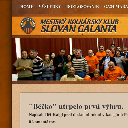
HOME
VÝSLEDKY
ROZLOSOVANIE
GA24-MAR
"Béčko" utrpelo prvú výhru.
Napísal:
Jiří Kaigl
pred desiatimi rokmi
v kategórii:
P
0 komentárov
.