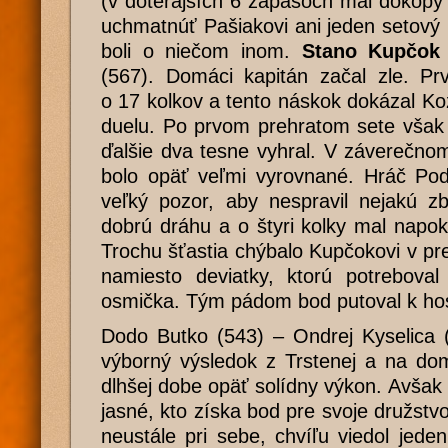
(v doterajších 6 zápasoch mal dokopy 
uchmatnúť Pašiakovi ani jeden setový
boli o niečom inom.
Stano Kupčok 
(567). Domáci kapitán začal zle. Pr
o 17 kolkov a tento náskok dokázal K
duelu. Po prvom prehratom sete však 
ďalšie dva tesne vyhral. V záverečno
bolo opäť veľmi vyrovnané. Hráč Pod
veľký pozor, aby nespravil nejakú z
dobrú dráhu a o štyri kolky mal napo
Trochu šťastia chýbalo Kupčokovi v p
namiesto deviatky, ktorú potreboval
osmička. Tým pádom bod putoval k ho
Dodo Butko (543) – Ondrej Kyselica 
výborný výsledok z Trstenej a na dom
dlhšej dobe opäť solídny výkon. Avšak 
jasné, kto získa bod pre svoje družstvo
neustále pri sebe, chvíľu viedol jede