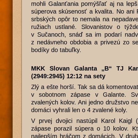
mohli Galanťania pomýšľať aj na lepší
súperova skúsenosť a kvalita. No ani
srbských opôr to nemala na nepadavej
ružiach ustlané. Slovanistov o týž
v Sučanoch, snáď sa im podarí nadv
z nedávneho obdobia a privezú zo se
bodíky do tabuľky.
MKK Slovan Galanta „B“ TJ Kar
(2949:2945) 12:12 na sety
Zlý a ešte horší. Tak sa dá komentova
v sobotnom zápase v Galante. Sv
zvalených kolov. Ani jedno družstvo ne
domáci vyhrali len o 4 zvalené koly.
V prvej dvojici nastúpil Karol Kaig
zápase porazil súpera o 10 kolov. Kt
najlepším hráčom z domácich. V druho