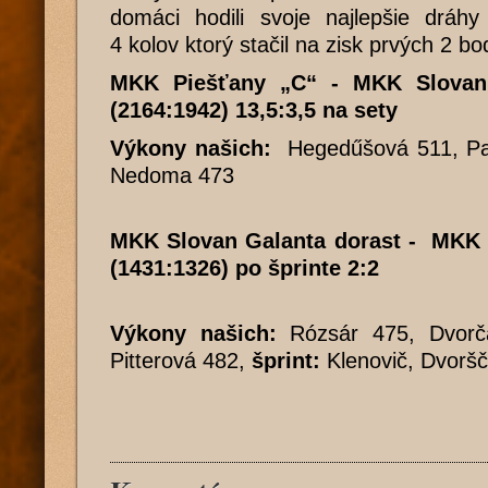
domáci hodili svoje najlepšie dráhy
4 kolov ktorý stačil na zisk prvých 2 bo
MKK Piešťany „C“ -
MKK Slova
(2164:1942) 13,5:3,5 na sety
Výkony našich:
Hegedűšová 511, Pav
Nedoma 473
MKK Slovan Galanta dorast - MKK P
(1431:1326) po šprinte 2:2
Výkony našich:
Rózsár 475, Dvorč
Pitterová 482,
šprint:
Klenovič, Dvorš