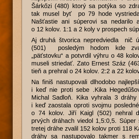
Šárkőzi (480) ktorý sa potýka so zd
tak musel byť po 79 hode vystried
Našťastie ani súperovi sa nedarilo a
o 12 kolov. 1:1 a 2 koly v prospech súp
Aj druhá štvorica nepredviedla nič 
(501) posledým hodom kde zvali
„päťstovku“ a potvrdil výhru o 48 kolo
museli striedať. Zato Ernest Száz (463
tieň a prehral o 24 kolov. 2:2 a 22 kol
Na finiš nastupovali dlhodobo najlepš
i keď nie proti sebe .Kika Hegedűšo
Michal Sadloň. Kika vyhrala 3 dráhy 
i keď zaostala oproti svojmu posle
o 74 kolov. Jiří Kaigl (502) nehral
prvých dráhach viedol 1,5:0,5. Súper
tretej dráhe zvalil 152 kolov proti 118
dráhy sa nastupovalo takmer s rem