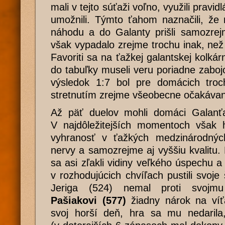
mali v tejto súťaži voľno, využili pravid
umožnili. Týmto ťahom naznačili, že 
náhodu a do Galanty prišli samozrej
však vypadalo zrejme trochu inak, než 
Favoriti sa na ťažkej galantskej kolkárn
do tabuľky museli veru poriadne zabo
výsledok 1:7 bol pre domácich troc
stretnutím zrejme všeobecne očakáv
Až päť duelov mohli domáci Galanť
V najdôležitejších momentoch však h
vyhranosť v ťažkých medzinárodnýc
nervy a samozrejme aj vyššiu kvalitu.
sa asi zľakli vidiny veľkého úspechu 
v rozhodujúcich chvíľach pustili svoje
Jeriga (524) nemal proti svoj
Pašiakovi (577)
žiadny nárok na víťa
svoj horší deň, hra sa mu nedarila