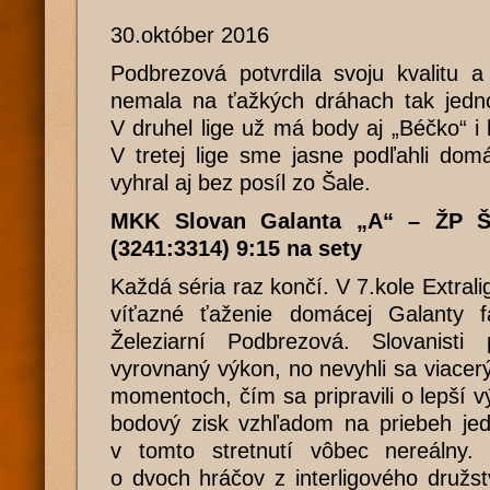
30.október 2016
Podbrezová potvrdila svoju kvalitu a
nemala na ťažkých dráhach tak jedn
V druhel lige už má body aj „Béčko“ i 
V tretej lige sme jasne podľahli dom
vyhral aj bez posíl zo Šale.
MKK Slovan Galanta „A“ – ŽP Šp
(3241:3314) 9:15 na sety
Každá séria raz končí. V 7.kole Extralig
víťazné ťaženie domácej Galanty fa
Železiarní Podbrezová. Slovanisti 
vyrovnaný výkon, no nevyhli sa viace
momentoch, čím sa pripravili o lepší v
bodový zisk vzhľadom na priebeh jedn
v tomto stretnutí vôbec nereálny. H
o dvoch hráčov z interligového družs