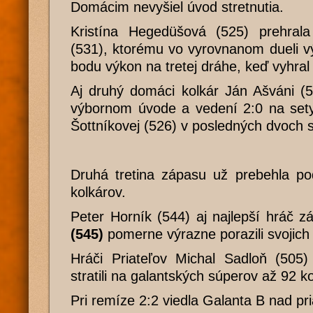
Domácim nevyšiel úvod stretnutia.
Kristína Hegedüšová (525) prehral
(531), ktorému vo vyrovnanom dueli v
bodu výkon na tretej dráhe, keď vyhral
Aj druhý domáci kolkár Ján Ašváni (5
výbornom úvode a vedení 2:0 na sety
Šottníkovej (526) v posledných dvoch 
Druhá tretina zápasu už prebehla po
kolkárov.
Peter Horník (544) aj najlepší hráč 
(545)
pomerne výrazne porazili svojich
Hráči Priateľov Michal Sadloň (505)
stratili na galantských súperov až 92 ko
Pri remíze 2:2 viedla Galanta B nad pri