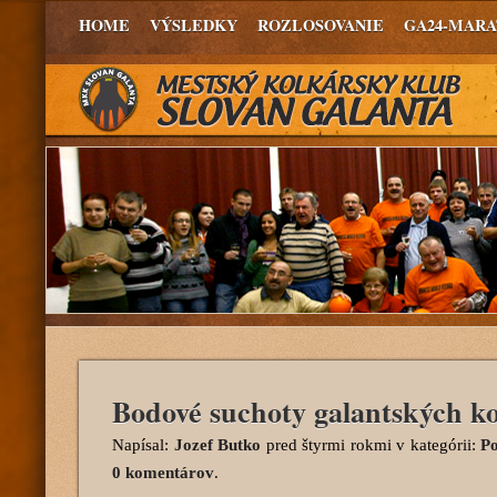
HOME
VÝSLEDKY
ROZLOSOVANIE
GA24-MAR
Bodové suchoty galantských k
Napísal:
Jozef Butko
pred štyrmi rokmi
v kategórii:
Po
0 komentárov
.