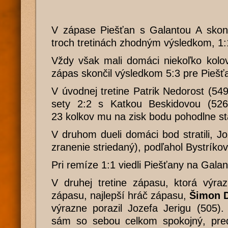
V zápase Piešťan s Galantou A skonč
troch tretinách zhodným výsledkom, 1:
Vždy však mali domáci niekoľko kolov
zápas skončil výsledkom 5:3 pre Piešť
V úvodnej tretine Patrik Nedorost (549
sety 2:2 s Katkou Beskidovou (526
23 kolkov mu na zisk bodu pohodlne sta
V druhom dueli domáci bod stratili, J
zranenie striedaný), podľahol Bystríkov
Pri remíze 1:1 viedli Piešťany na Galan
V druhej tretine zápasu, ktorá výraz
zápasu, najlepší hráč zápasu,
Šimon D
výrazne porazil Jozefa Jerigu (505)
sám so sebou celkom spokojný, pre