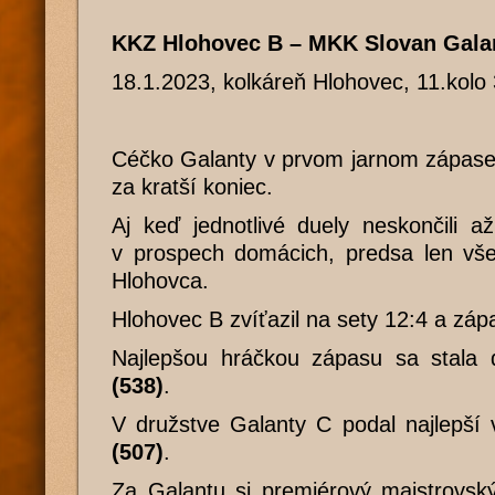
KKZ Hlohovec B – MKK Slovan Galan
18.1.2023, kolkáreň Hlohovec, 11.kolo
Céčko Galanty v prvom jarnom zápase 
za kratší koniec.
Aj keď jednotlivé duely neskončili a
v prospech domácich, predsa len všetk
Hlohovca.
Hlohovec B zvíťazil na sety 12:4 a záp
Najlepšou hráčkou zápasu sa stal
(538)
.
V družstve Galanty C podal najlepší
(507)
.
Za Galantu si premiérový majstrovsk