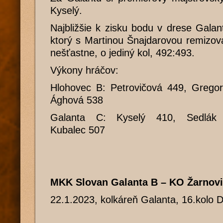
Kyselý.
Najbližšie k zisku bodu v drese Gala
ktorý s Martinou Šnajdarovou remizova
nešťastne, o jediný kol, 492:493.
Výkony hráčov:
Hlohovec B: Petrovičová 449, Gregor
Ághová 538
Galanta C: Kyselý 410, Sedlák 
Kubalec 507
MKK Slovan Galanta B – KO Žarnovi
22.1.2023, kolkáreň Galanta, 16.kolo 