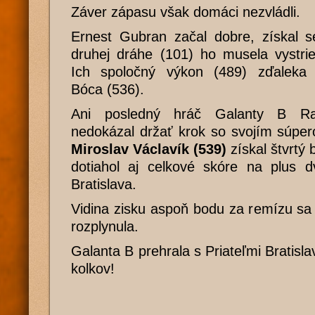
Záver zápasu však domáci nezvládli.
Ernest Gubran začal dobre, získal s
druhej dráhe (101) ho musela vystri
Ich spoločný výkon (489) zďaleka 
Bóca (536).
Ani posledný hráč Galanty B Rast
nedokázal držať krok so svojím súper
Miroslav Václavík (539)
získal štvrtý
dotiahol aj celkové skóre na plus d
Bratislava.
Vidina zisku aspoň bodu za remízu sa
rozplynula.
Galanta B prehrala s Priateľmi Bratisl
kolkov!