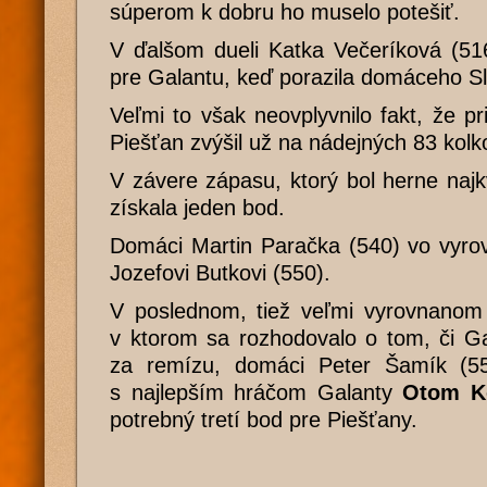
súperom k dobru ho muselo potešiť.
V ďalšom dueli Katka Večeríková (51
pre Galantu, keď porazila domáceho Sl
Veľmi to však neovplyvnilo fakt, že p
Piešťan zvýšil už na nádejných 83 kolk
V závere zápasu, ktorý bol herne najkv
získala jeden bod.
Domáci Martin Paračka (540) vo vyro
Jozefovi Butkovi (550).
V poslednom, tiež veľmi vyrovnanom 
v ktorom sa rozhodovalo o tom, či G
za remízu, domáci Peter Šamík (55
s najlepším hráčom Galanty
Otom K
potrebný tretí bod pre Piešťany.