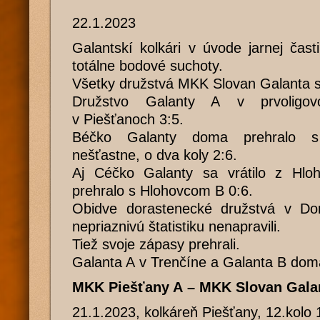
22.1.2023
Galantskí kolkári v úvode jarnej čast
totálne bodové suchoty.
Všetky družstvá MKK Slovan Galanta sv
Družstvo Galanty A v prvoligov
v Piešťanoch 3:5.
Béčko Galanty doma prehralo s P
nešťastne, o dva koly 2:6.
Aj Céčko Galanty sa vrátilo z Hlo
prehralo s Hlohovcom B 0:6.
Obidve dorastenecké družstvá v Dor
nepriaznivú štatistiku nenapravili.
Tiež svoje zápasy prehrali.
Galanta A v Trenčíne a Galanta B dom
MKK Piešťany A – MKK Slovan Galan
21.1.2023, kolkáreň Piešťany, 12.kolo