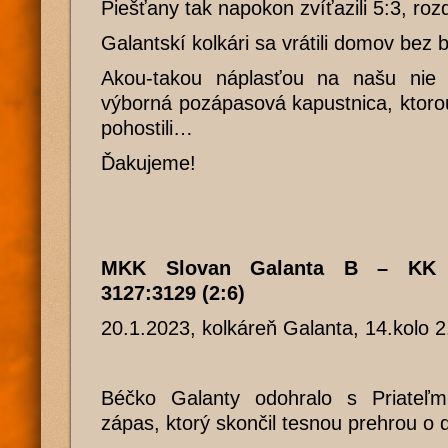
Piešťany tak napokon zvíťazili 5:3, roz
Galantskí kolkári sa vrátili domov bez 
Akou-takou náplasťou na našu nie n
výborná pozápasová kapustnica, ktorou
pohostili…
Ďakujeme!
MKK Slovan Galanta B – KK Pr
3127:3129 (2:6)
20.1.2023, kolkáreň Galanta, 14.kolo 
Béčko Galanty odohralo s Priateľmi
zápas, ktorý skončil tesnou prehrou o d