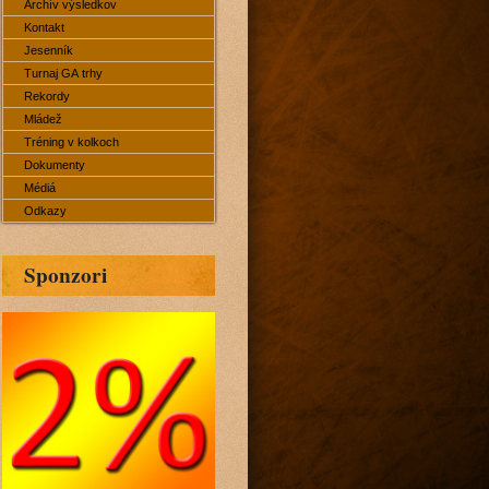
Archív výsledkov
Kontakt
Jesenník
Turnaj GA trhy
Rekordy
Mládež
Tréning v kolkoch
Dokumenty
Médiá
Odkazy
Sponzori