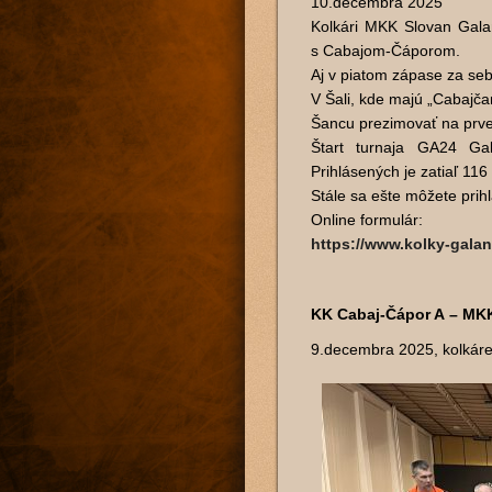
10.decembra 2025
Kolkári MKK Slovan Galan
s Cabajom-Čáporom.
Aj v piatom zápase za seb
V Šali, kde majú „Cabajča
Šancu prezimovať na prvej 
Štart turnaja GA24 Gal
Prihlásených je zatiaľ 116
Stále sa ešte môžete prih
Online formulár:
https://www.kolky-gala
KK Cabaj-Čápor A – MKK
9.decembra 2025, kolkáre