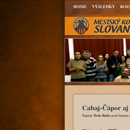
HOME
VÝSLEDKY
ROZ
Cabaj-Čápor aj 
Napísal:
Dodo Butko
pred ôsmimi 