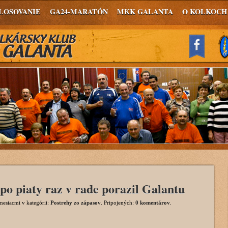
LOSOVANIE
GA24-MARATÓN
MKK GALANTA
O KOLKOCH
po piaty raz v rade porazil Galantu
mesiacmi
v kategórii:
Postrehy zo zápasov
. Pripojených:
0 komentárov
.