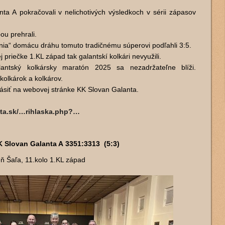
ta A pokračovali v nelichotivých výsledkoch v sérii zápasov
ou prehrali.
nia“ domácu dráhu tomuto tradičnému súperovi podľahli 3:5.
priečke 1.KL západ tak galantskí kolkári nevyužili.
antský kolkársky maratón 2025 sa nezadržateľne blíži.
 kolkárok a kolkárov.
lásiť na webovej stránke KK Slovan Galanta.
nta.sk/…rihlaska.php?…
 Slovan Galanta A 3351:3313 (5:3)
ň Šaľa, 11.kolo 1.KL západ