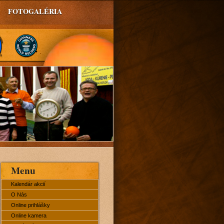
FOTOGALÉRIA
Menu
Kalendár akcií
O Nás
Online prihlášky
Online kamera